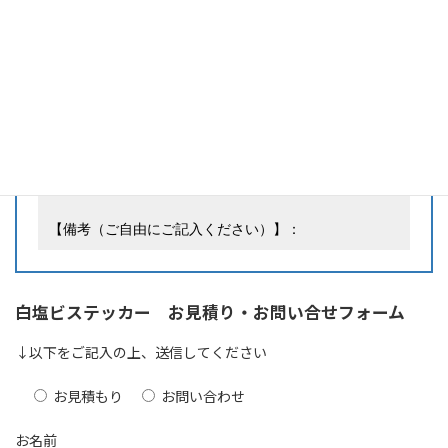
【
文字と背景の色
（挿入ご希望の場合）】：（例：上
「WAKUWAKU」を15（青）、下「STICKER」を黒）  
【
イラスト・ロゴ等のデータの有無
】：（例：あり　
png）
【
データの送付
（データあり（jpeg, png, pdfデー
タ、手書きラフ等）の場合／参考画像がある場合、お送
りください）】
【備考（ご自由にご記入ください）】：
白塩ビステッカー お見積り・お問い合せフォーム
↓以下をご記入の上、送信してください
お見積もり
お問い合わせ
お名前